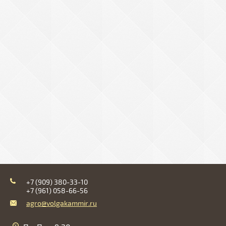
+7 (909) 380-33-10
+7 (961) 058-66-56
agro@volgakammir.ru